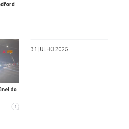
dford
31 JULHO 2026
únel do
1