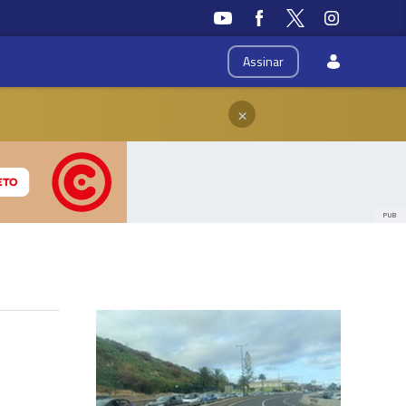
Assinar
×
PUB