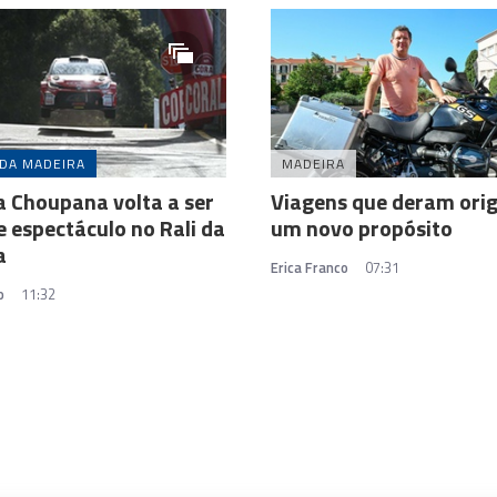
 DA MADEIRA
MADEIRA
a Choupana volta a ser
Viagens que deram ori
e espectáculo no Rali da
um novo propósito
a
Erica Franco
07:31
o
11:32