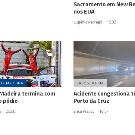
Sacramento em New Be
nos EUA
Eugénio Perregil
12:32
 DA MADEIRA
CASOS DO DIA
 Madeira termina com
Acidente congestiona t
o pódio
Porto da Cruz
o
20:06
Erica Franco
18:57