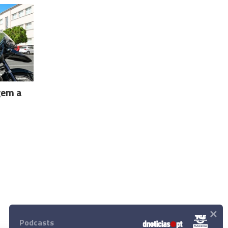
gem a
×
Podcasts