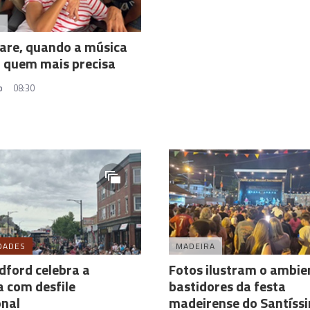
A
Care, quando a música
 quem mais precisa
o
08:30
DADES
MADEIRA
ford celebra a
Fotos ilustram o ambie
 com desfile
bastidores da festa
onal
madeirense do Santíss