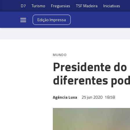
D7
Turismo
Freguesias
TSF Madeira
Iniciativas
Edição
Impressa
MUNDO
Presidente do 
diferentes pod
Agência Lusa
25 jun 2020
18:58