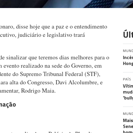
sonaro, disse hoje que a paz e o entendimento
Úl
cutivo, judiciário e legislativo trará
MUN
e sinalizar que teremos dias melhores para o
Incê
Hon
m evento realizado na sede do Governo, em
sidente do Supremo Tribunal Federal (STF),
PAÍS
mara alta do Congresso, Davi Alcolumbre, e
Víti
amentar, Rodrigo Maia.
muda
'bull
rmação
MUN
Mais
Sene
hom