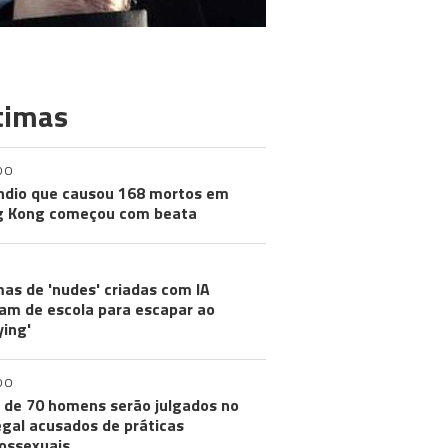
timas
DO
ndio que causou 168 mortos em
g Kong começou com beata
mas de 'nudes' criadas com IA
m de escola para escapar ao
ying'
DO
 de 70 homens serão julgados no
gal acusados de práticas
ossexuais