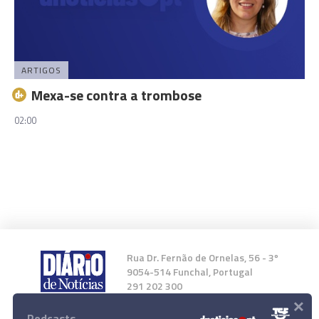
ARTIGOS
Mexa-se contra a trombose
02:00
Rua Dr. Fernão de Ornelas, 56 - 3º
9054-514 Funchal, Portugal
291 202 300
×
Podcasts
Instale a nossa App