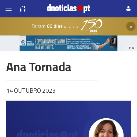
×
Faltam
66 dias
para os
PUB
Ana Tornada
14 OUTUBRO 2023