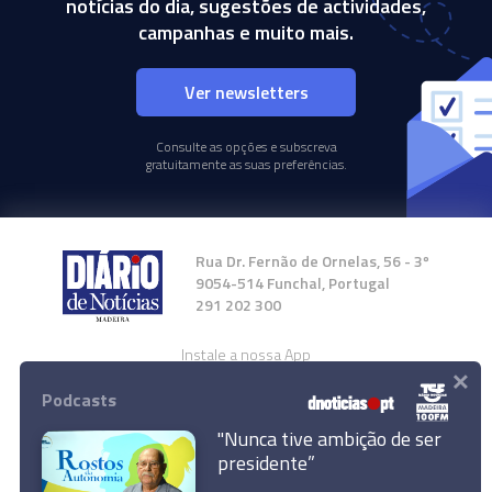
notícias do dia, sugestões de actividades,
campanhas e muito mais.
Ver newsletters
Consulte as opções e subscreva
gratuitamente as suas preferências.
Rua Dr. Fernão de Ornelas, 56 - 3º
9054-514 Funchal, Portugal
291 202 300
Instale a nossa App
×
Podcasts
"Nunca tive ambição de ser
presidente”