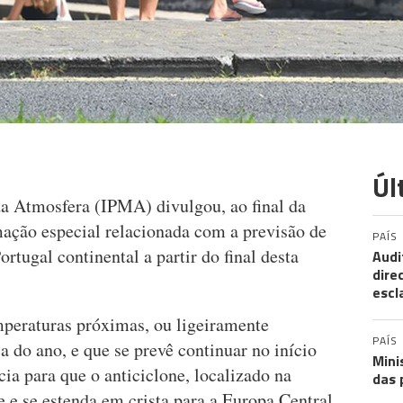
Úl
da Atmosfera (IPMA) divulgou, ao final da
ação especial relacionada com a previsão de
PAÍS
tugal continental a partir do final desta
Audi
dire
escl
eraturas próximas, ou ligeiramente
PAÍS
a do ano, e que se prevê continuar no início
Mini
ia para que o anticiclone, localizado na
das 
e e se estenda em crista para a Europa Central