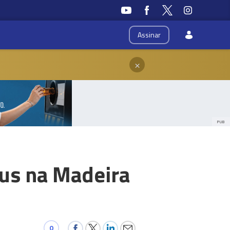
Assinar
×
PUB
aus na Madeira
0