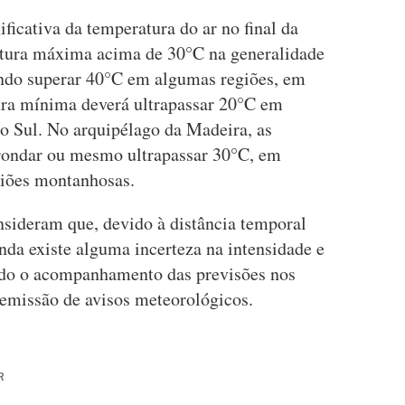
ficativa da temperatura do ar no final da
tura máxima acima de 30°C na generalidade
vendo superar 40°C em algumas regiões, em
tura mínima deverá ultrapassar 20°C em
no Sul. No arquipélago da Madeira, as
rondar ou mesmo ultrapassar 30°C, em
egiões montanhosas.
sideram que, devido à distância temporal
nda existe alguma incerteza na intensidade e
ndo o acompanhamento das previsões nos
 emissão de avisos meteorológicos.
R