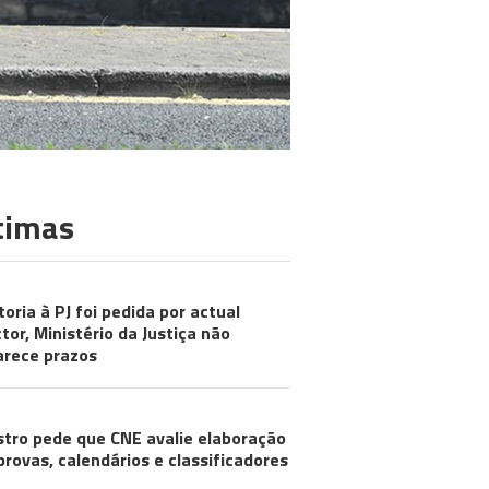
timas
toria à PJ foi pedida por actual
ctor, Ministério da Justiça não
arece prazos
stro pede que CNE avalie elaboração
provas, calendários e classificadores