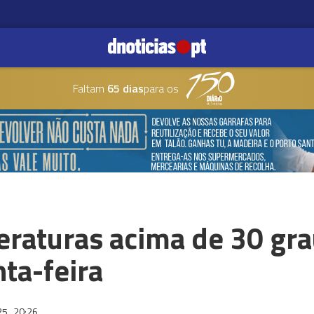
Faltam
65 dias
para os
eraturas acima de 30 gr
nta-feira
025
20:26