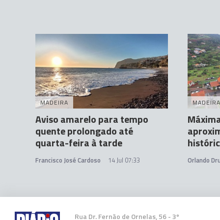
MADEIRA
MADEIR
Aviso amarelo para tempo
Máximas
quente prolongado até
aproxi
quarta-feira à tarde
históri
Francisco José Cardoso
14 Jul 07:33
Orlando D
Rua Dr. Fernão de Ornelas, 56 - 3º