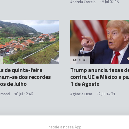
Andreia Correia
15 Jul 07:35
A
MUNDO
 de quinta-feira
Trump anuncia taxas d
mam-se dos recordes
contra UE e México a pa
cos de Julho
1 de Agosto
rumond
18 Jul 12:46
Agência Lusa
12 Jul 14:31
Instale a nossa App