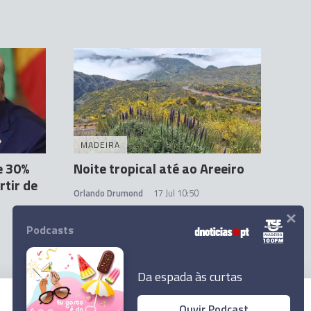
MADEIRA
e 30%
Noite tropical até ao Areeiro
rtir de
Orlando Drumond
17 Jul 10:50
×
3
Podcasts
Da espada às curtas
Ouvir Podcast