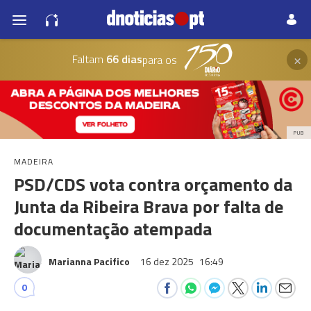
×
Faltam
66 dias
para os
PUB
MADEIRA
PSD/CDS vota contra orçamento da
Junta da Ribeira Brava por falta de
documentação atempada
Marianna Pacifico
16 dez 2025
16:49
0