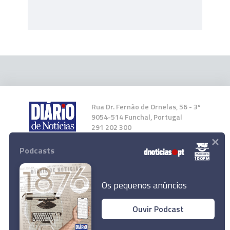
Rua Dr. Fernão de Ornelas, 56 - 3º
9054-514 Funchal, Portugal
291 202 300
×
Podcasts
Instale a nossa App
Os pequenos anúncios
Ouvir Podcast
© 2025 Empresa Diário de Notícias, Lda.
Todos os direitos reservados.