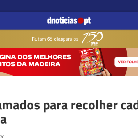
Faltam
65 dias
para os
mados para recolher cad
ta
:26