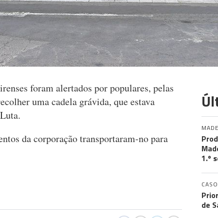
enses foram alertados por populares, pelas
Úl
 recolher uma cadela grávida, que estava
 Luta.
MADE
entos da corporação transportaram-no para
Prod
Made
1.º 
CASO
Prio
de S