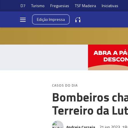
D7
Turismo
Freguesias
TSF Madeira
Iniciativas
Edição
Impressa
CASOS DO DIA
Bombeiros cha
Terreiro da Lu
Andreia Correia
21 jun 2023
18