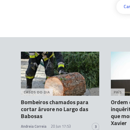
Car
CASOS DO DIA
PAÍS
Bombeiros chamados para
Ordem 
cortar árvore no Largo das
inquéri
Babosas
que mor
Xavier
Andreia Correia
20 Jun 17:53
3