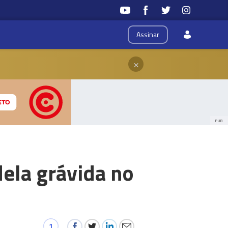
Assinar
×
PUB
ela grávida no
1