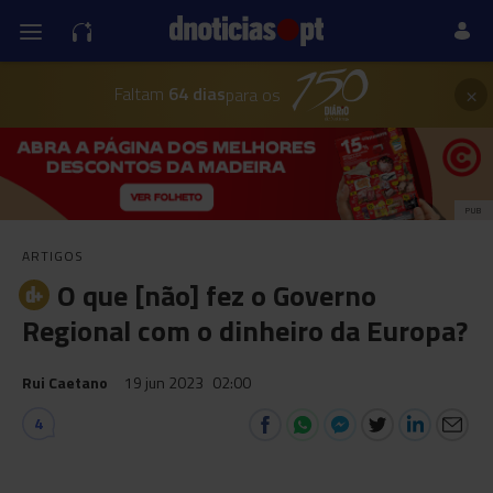
×
Faltam
64 dias
para os
PUB
ARTIGOS
O que [não] fez o Governo
Regional com o dinheiro da Europa?
Rui Caetano
19 jun 2023
02:00
4