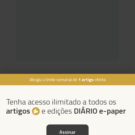
Atingiu o limite semanal de
1 artigo
oferta
Rua Dr. Fernão de Ornelas, 56 - 3º
9054-514 Funchal, Portugal
Tenha acesso ilimitado a todos os
291 202 300
×
artigos
e edições
DIÁRIO e-paper
Podcasts
Instale a nossa App
Assinar
Da espada às curtas