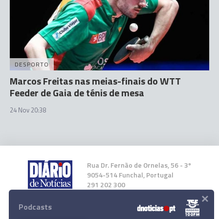
DESPORTO
Marcos Freitas nas meias-finais do WTT
Feeder de Gaia de ténis de mesa
24 Nov 20:38
Rua Dr. Fernão de Ornelas, 56 - 3º
9054-514 Funchal, Portugal
291 202 300
×
Podcasts
Instale a nossa App