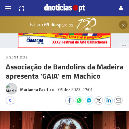
×
Faltam
65 dias
para os
PUB
5 SENTIDOS
Associação de Bandolins da Madeira
apresenta 'GAIA' em Machico
Marianna Pacifico
05 dez 2023
17:01
0