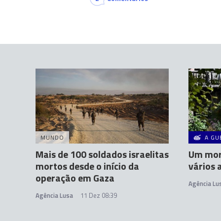
MUNDO
A GU
Mais de 100 soldados israelitas
Um mort
mortos desde o início da
vários 
operação em Gaza
Agência Lu
Agência Lusa
11 Dez 08:39