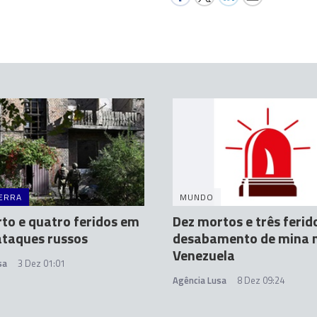
ERRA
MUNDO
o e quatro feridos em
Dez mortos e três feri
ataques russos
desabamento de mina 
Venezuela
sa
3 Dez 01:01
Agência Lusa
8 Dez 09:24