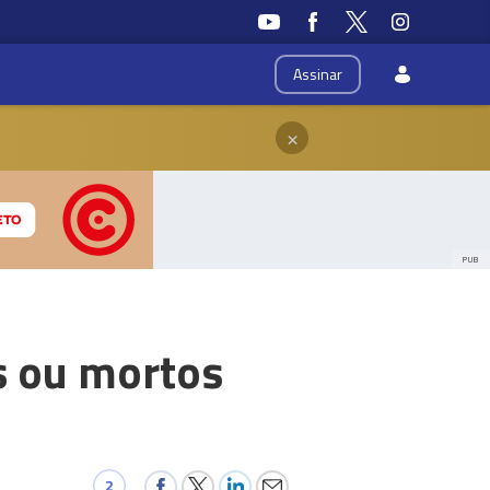
Assinar
×
PUB
s ou mortos
2