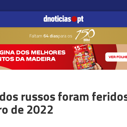
Faltam
64 dias
para os
dos russos foram ferido
ro de 2022