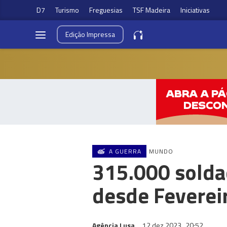
D7
Turismo
Freguesias
TSF Madeira
Iniciativas
Edição
Impressa
A GUERRA
MUNDO
315.000 solda
desde Feverei
Agência Lusa
12 dez 2023
20:52