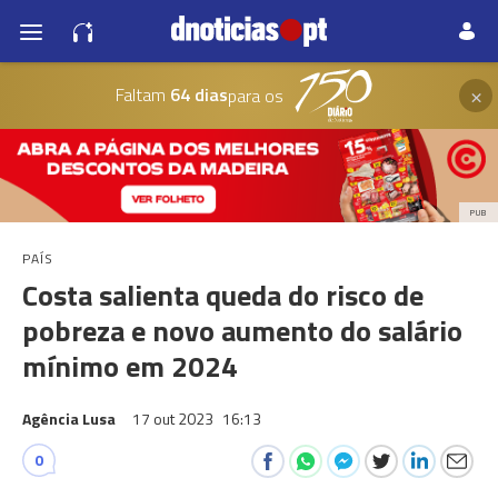
×
Faltam
64 dias
para os
PUB
PAÍS
Costa salienta queda do risco de
pobreza e novo aumento do salário
mínimo em 2024
Agência Lusa
17 out 2023
16:13
0