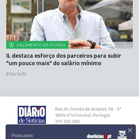
ORÇAMENTO DO ESTADO
IL destaca esforço dos parceiros para subir
"um pouco mais" do salário mínimo
8 Out 14:53
Rua Dr. Fernão de Ornelas, 56 - 3º
9054-514 Funchal, Portugal
291 202 300
×
Podcasts
Instale a nossa App