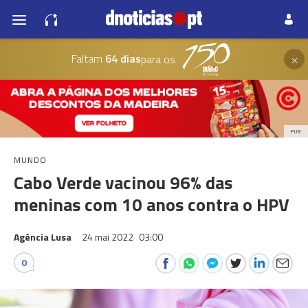
×
Faltam
64 dias
para os
PUB
MUNDO
Cabo Verde vacinou 96% das
meninas com 10 anos contra o HPV
Agência Lusa
24 mai 2022
03:00
0