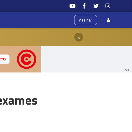
Assinar
×
PUB
 exames