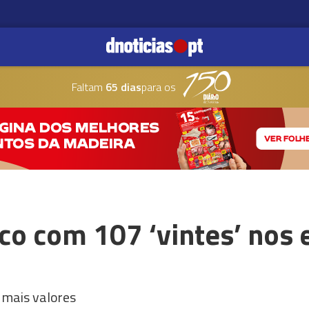
Faltam
65 dias
para os
nco com 107 ‘vintes’ nos
 mais valores