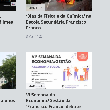
MADEIRA
a
‘Dias da Física e da Química’ na
filmes
Escola Secundária Francisco
Franco
5
3 Mar 11:26
MADEIRA
o
VI Semana da
 alunos
Economia/Gestão da
‘Francisco Franco’ debate