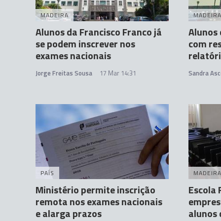
MADEIRA
MADEIR
Alunos da Francisco Franco já
Alunos 
se podem inscrever nos
com res
exames nacionais
relatór
Jorge Freitas Sousa
17 Mar 14:31
Sandra Asc
PAÍS
MADEIR
Ministério permite inscrição
Escola 
remota nos exames nacionais
empres
e alarga prazos
alunos 