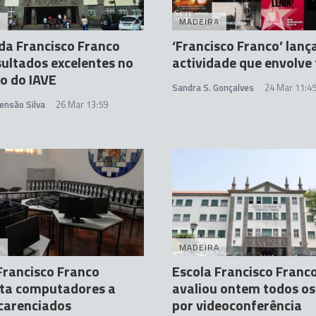
A
MADEIRA
da Francisco Franco
‘Francisco Franco’ lanç
ultados excelentes no
actividade que envolve 
io do IAVE
Sandra S. Gonçalves
24 Mar 11:4
ensão Silva
26 Mar 13:59
A
MADEIRA
Francisco Franco
Escola Francisco Franc
ta computadores a
avaliou ontem todos os
carenciados
por videoconferência