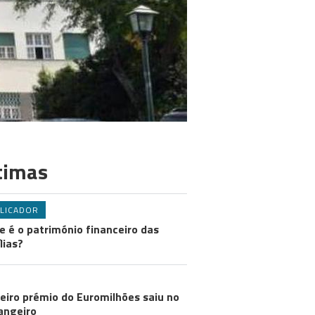
timas
LICADOR
e é o património financeiro das
lias?
eiro prémio do Euromilhões saiu no
angeiro