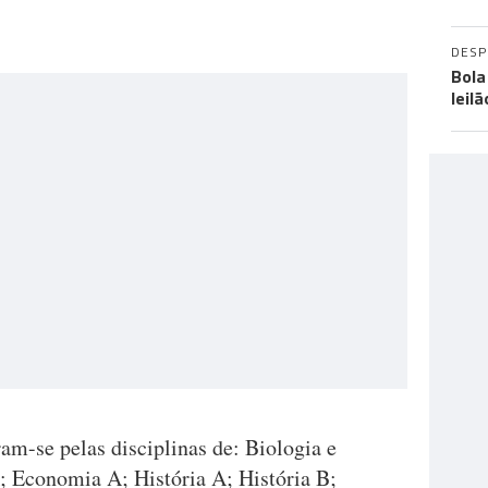
DES
Bola
leil
íram-se pelas disciplinas de: Biologia e
; Economia A; História A; História B;