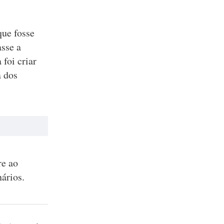
que fosse
asse a
foi criar
a dos
re ao
ários.