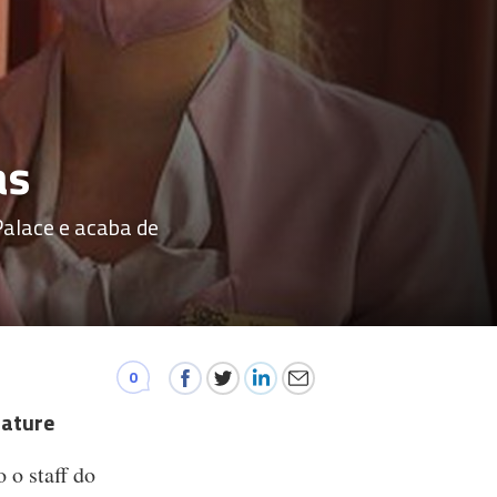
as
Palace e acaba de
0
nature
 o staff do