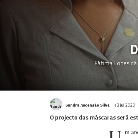
D
Fátima Lopes dá 
Sandra Ascensão Silva
13 jul 2020
O projecto das máscaras será es
U
m ano