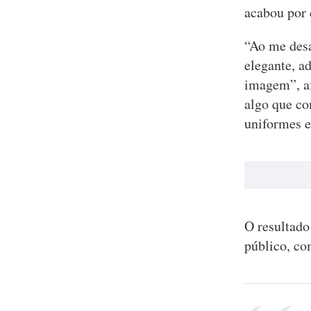
acabou por 
“Ao me desa
elegante, a
imagem”, af
algo que co
uniformes e
O resultado 
público, co