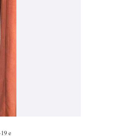
-19 e