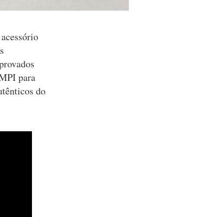
 acessório
s
aprovados
IMPI para
utênticos do