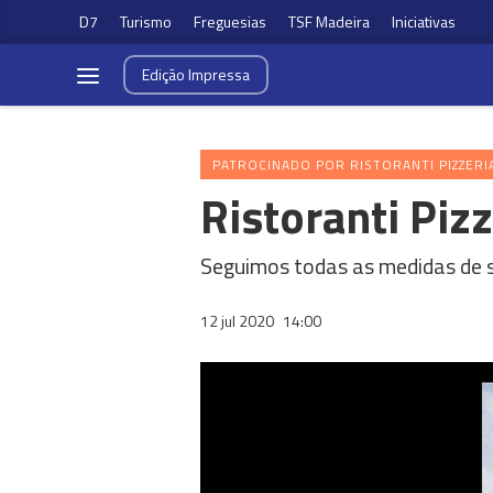
D7
Turismo
Freguesias
TSF Madeira
Iniciativas
Edição
Impressa
PATROCINADO POR RISTORANTI PIZZERI
Ristoranti Pizz
Seguimos todas as medidas de s
12 jul 2020
14:00