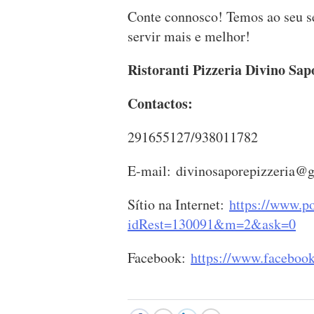
Conte connosco! Temos ao seu 
servir mais e melhor!
Ristoranti Pizzeria Divino Sap
Contactos:
291655127/938011782
E-mail:
divinosaporepizzeria@
Sítio na Internet:
https://www.po
idRest=130091&m=2&ask=0
Facebook:
https://www.facebook