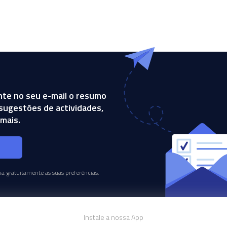
te no seu e-mail o resumo
, sugestões de actividades,
mais.
s
a gratuitamente as suas preferências.
Instale a nossa App