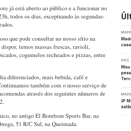
ore já está aberto ao público e a funcionar no
Úl
 23h, todos os dias, exceptuando às segundas-
rados.
MADE
so que pode consultar no nosso sítio na
Made
casa
 dispor, temos massas frescas, ravioli,
picados, cogumelos recheados e pizzas, entre
PAÍS
Mau 
pess
ia diferenciados, mais bebida, café e
Terc
 Continuamos também com o nosso serviço de
encomendas através dos seguintes números de
MADE
JP M
2.
salá
ico, no antigo El Bombom Sports Bar, na
brega, 51 R/C Sul, na Queimada.