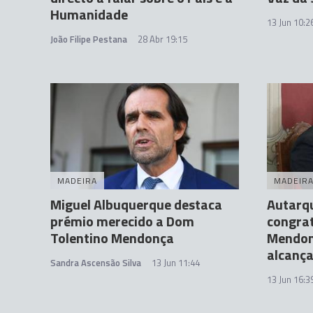
Humanidade
13 Jun 10:2
João Filipe Pestana
28 Abr 19:15
MADEIRA
MADEIR
Miguel Albuquerque destaca
Autarq
prémio merecido a Dom
congrat
Tolentino Mendonça
Mendon
alcanç
Sandra Ascensão Silva
13 Jun 11:44
13 Jun 16:3