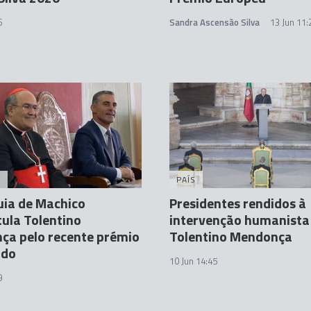
6
Sandra Ascensão Silva
13 Jun 11:
A
PAÍS
uia de Machico
Presidentes rendidos à
ula Tolentino
intervenção humanista
ça pelo recente prémio
Tolentino Mendonça
ado
10 Jun 14:45
9