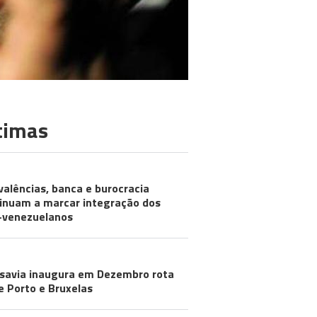
timas
MUNIDADES
valências, banca e burocracia
inuam a marcar integração dos
-venezuelanos
URISMO
savia inaugura em Dezembro rota
e Porto e Bruxelas