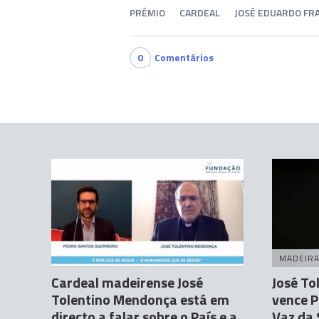
PRÉMIO
CARDEAL
JOSÉ EDUARDO FR
0
Comentários
MADEIR
Cardeal madeirense José
José T
Tolentino Mendonça está em
vence 
directo a falar sobre o País e a
Vaz da 