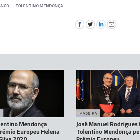
ANCO
TOLENTINO MENDONÇA
A
MADEIRA
olentino Mendonça
José Manuel Rodrigues f
Prémio Europeu Helena
Tolentino Mendonça pe
Silva 2020
Prémio Europeu