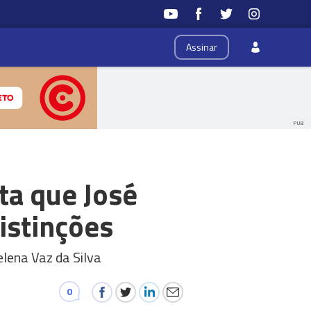
Assinar
PUB
ta que José
istinções
lena Vaz da Silva
0