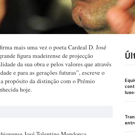
irma mais uma vez o poeta Cardeal D. José
Úl
ande figura madeirense de projecção
lidade da sua obra e pelos valores que através
edade e para as gerações futuras”, escreve o
CO
Equi
 a propósito da distinção com o Prémio
cont
nhecida hoje.
luso
T
Tran
entr
chiquense José Tolentino Mendonça,