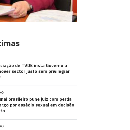
timas
ciação de TVDE insta Governo a
over sector justo sem privilegiar
s
DO
unal brasileiro pune juiz com perda
argo por assédio sexual em decisão
ita
DO