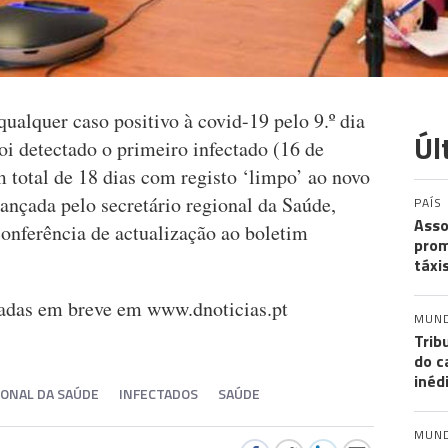
qualquer caso positivo à covid-19 pelo 9.º dia
Úl
foi detectado o primeiro infectado (16 de
 total de 18 dias com registo ‘limpo’ ao novo
ançada pelo secretário regional da Saúde,
PAÍS
Asso
onferência de actualização ao boletim
prom
táxi
zadas em breve em www.dnoticias.pt
MUN
Trib
do c
inéd
IONAL DA SAÚDE
INFECTADOS
SAÚDE
MUN