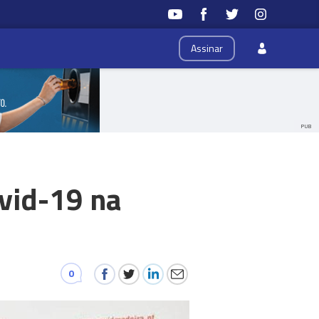
Assinar
PUB
ovid-19 na
0