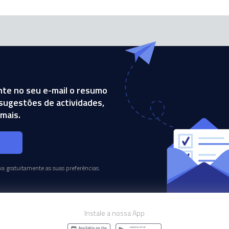
te no seu e-mail o resumo
, sugestões de actividades,
mais.
s
a gratuitamente as suas preferências.
Instale a nossa App