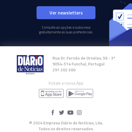
Ver newsletters
Consulte as opções e subscreva
gratuitamente as suas preferências.
Rua Dr. Fernão de Ornelas, 56 - 3º
9054-514 Funchal, Portugal
291 202 300
Instale a nossa App
© 2024 Empresa Diário de Notícias, Lda.
Todos os direitos reservados.