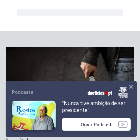
×
Podcasts
"Nunca tive ambição de ser
presidente”
CASOS DO DIA
Homem baleado em Carnide e jovem
Ouvir Podcast
esfaqueado no Campo Grande morrem no