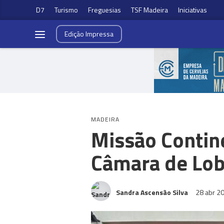
D7
Turismo
Freguesias
TSF Madeira
Iniciativas
Edição
Impressa
MADEIRA
Missão Contin
Câmara de Lob
Sandra Ascensão Silva
28 abr 2