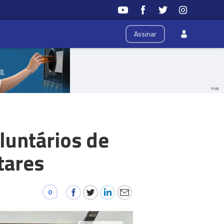
Assinar
PUB
luntários de
tares
0