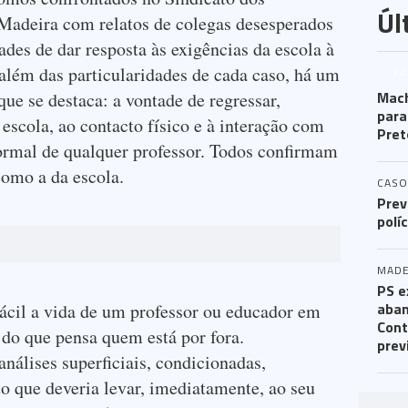
Úl
 Madeira com relatos de colegas desesperados
ades de dar resposta às exigências da escola à
 além das particularidades de cada caso, há um
FA
Mac
e se destaca: a vontade de regressar,
para
 escola, ao contacto físico e à interação com
Pret
normal de qualquer professor. Todos confirmam
como a da escola.
CASO
Prev
polí
MADE
PS e
aban
fácil a vida de um professor ou educador em
Cont
 do que pensa quem está por fora.
prev
análises superficiais, condicionadas,
o que deveria levar, imediatamente, ao seu