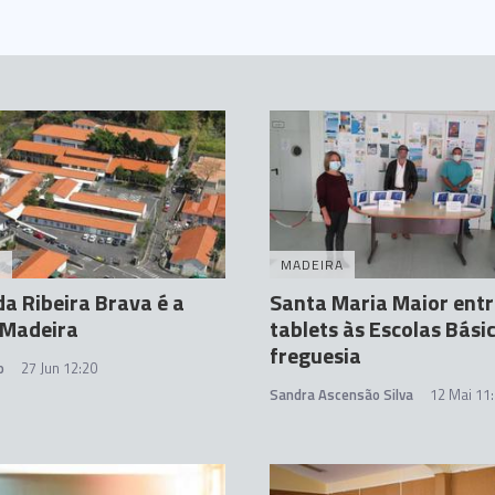
A
MADEIRA
da Ribeira Brava é a
Santa Maria Maior ent
 Madeira
tablets às Escolas Bási
freguesia
o
27 Jun 12:20
Sandra Ascensão Silva
12 Mai 11