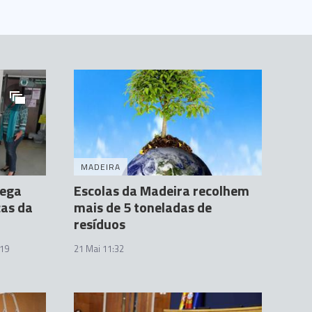
MADEIRA
rega
Escolas da Madeira recolhem
cas da
mais de 5 toneladas de
resíduos
:19
21 Mai 11:32