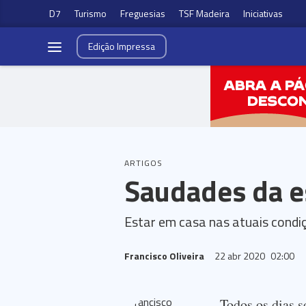
D7
Turismo
Freguesias
TSF Madeira
Iniciativas
Edição
Impressa
ARTIGOS
Saudades da e
Estar em casa nas atuais condiç
Francisco Oliveira
22 abr 2020
02:00
Todos os dias 