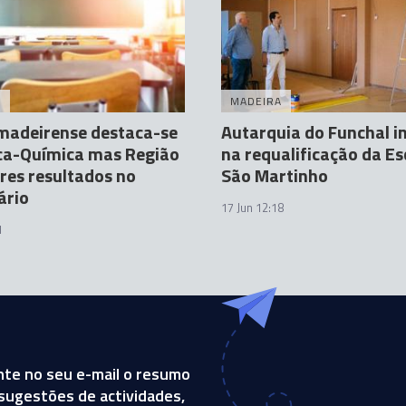
A
MADEIRA
madeirense destaca-se
Autarquia do Funchal i
ca-Química mas Região
na requalificação da Es
res resultados no
São Martinho
ário
17 Jun 12:18
1
te no seu e-mail o resumo
, sugestões de actividades,