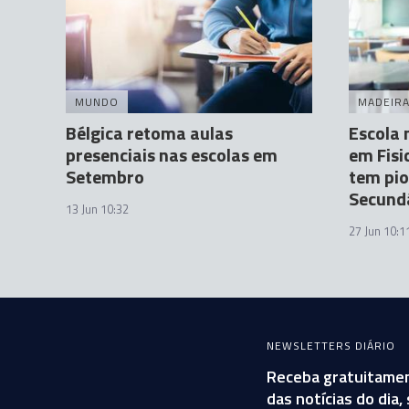
MUNDO
MADEIR
Bélgica retoma aulas
Escola 
presenciais nas escolas em
em Fisi
Setembro
tem pio
Secund
13 Jun 10:32
27 Jun 10:1
NEWSLETTERS DIÁRIO
Receba gratuitamen
das notícias do dia