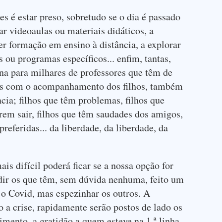
es é estar preso, sobretudo se o dia é passado
ar videoaulas ou materiais didáticos, a
ter formação em ensino à distância, a explorar
 ou programas específicos... enfim, tantas,
orna para milhares de professores que têm de
des com o acompanhamento dos filhos, também
cia; filhos que têm problemas, filhos que
rem sair, filhos que têm saudades dos amigos,
preferidas... da liberdade, da liberdade, da
ais difícil poderá ficar se a nossa opção for
udir os que têm, sem dúvida nenhuma, feito um
a o Covid, mas espezinhar os outros. A
 a crise, rapidamente serão postos de lado os
mento, a gratidão a quem esteve na 1.ª linha