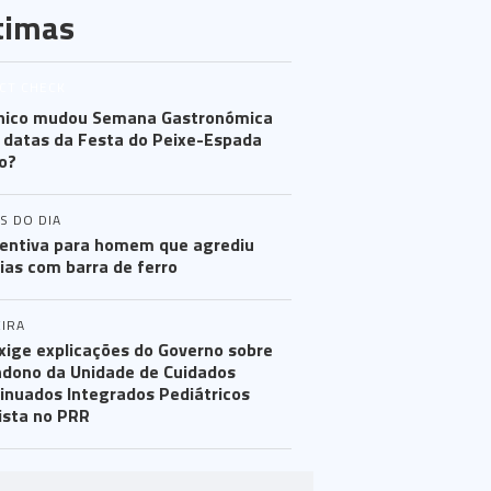
timas
CT CHECK
hico mudou Semana Gastronómica
 datas da Festa do Peixe-Espada
o?
S DO DIA
entiva para homem que agrediu
cias com barra de ferro
IRA
xige explicações do Governo sobre
dono da Unidade de Cuidados
inuados Integrados Pediátricos
ista no PRR