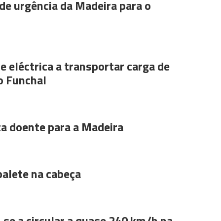
de urgência da Madeira para o
e eléctrica a transportar carga de
o Funchal
ta doente para a Madeira
alete na cabeça
se a circular a quase 240 km/h na