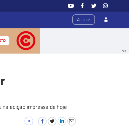
Assinar
PUB
r
u na edição impressa de hoje
0