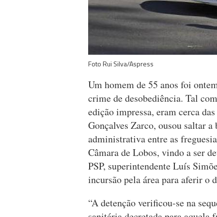
Foto Rui Silva/Aspress
Um homem de 55 anos foi ontem 
crime de desobediência. Tal co
edição impressa, eram cerca das
Gonçalves Zarco, ousou saltar a 
administrativa entre as freguesi
Câmara de Lobos, vindo a ser de
PSP, superintendente Luís Simõ
incursão pela área para aferir o d
“A detenção verificou-se na sequ
sanitária decretada para aquela f