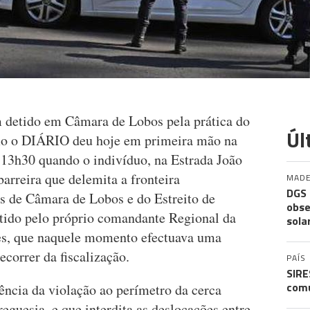
detido em Câmara de Lobos pela prática do
Úl
mo o DIÁRIO deu hoje em primeira mão na
 13h30 quando o indivíduo, na Estrada João
barreira que delemita a fronteira
MADE
DGS 
as de Câmara de Lobos e do Estreito de
obse
tido pelo próprio comandante Regional da
sola
es, que naquele momento efectuava uma
ecorrer da fiscalização.
PAÍS
SIRE
comu
ência da violação ao perímetro da cerca
reguesia, e que interdita as deslocações entre