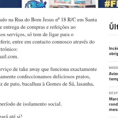
do na Rua do Bom Jesus nº 18 R/C em Santa
Úl
e entrega de compras e refeições ao
os serviços, só tem de ligar para o
erir, entre em contacto connosco através do
AL
Incê
trónico:
obri
ail.com
.
MADE
viço de take away que funciona exactamente
Avis
amente confeccionamos deliciosos pratos,
temp
z de pato, bacalhau à Gomes de Sá, lasanha,
DES
Marc
 período de isolamento social.
rond
mesa
ará até si!