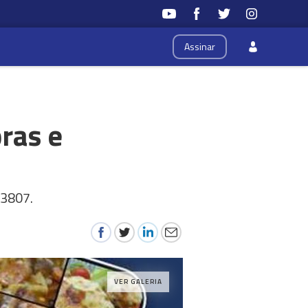
Assinar
ras e
23807.
VER GALERIA