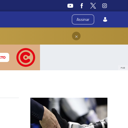
Assinar
×
PUB