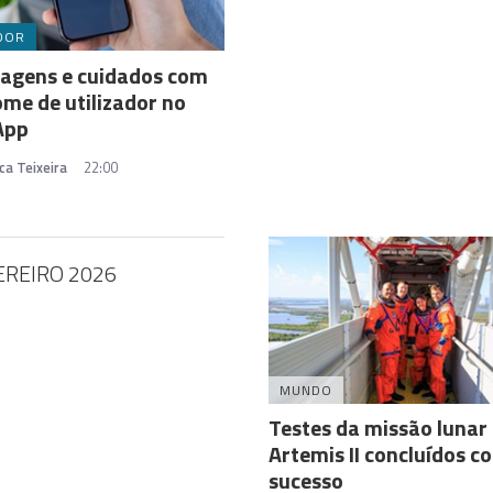
DOR
agens e cuidados com
me de utilizador no
App
ca Teixeira
22:00
EREIRO 2026
MUNDO
Testes da missão lunar
Artemis II concluídos c
sucesso