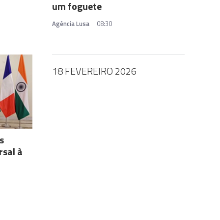
um foguete
Agência Lusa
08:30
18 FEVEREIRO 2026
s
sal à