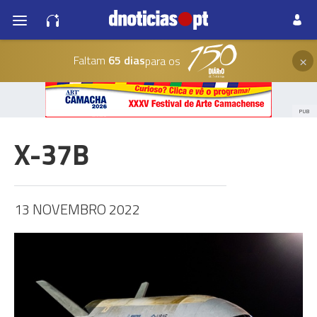
×
Faltam
65 dias
para os
PUB
X-37B
13 NOVEMBRO 2022