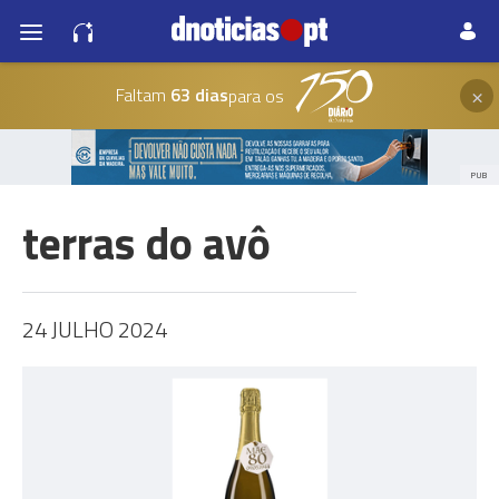
×
Faltam
63 dias
para os
PUB
terras do avô
24 JULHO 2024