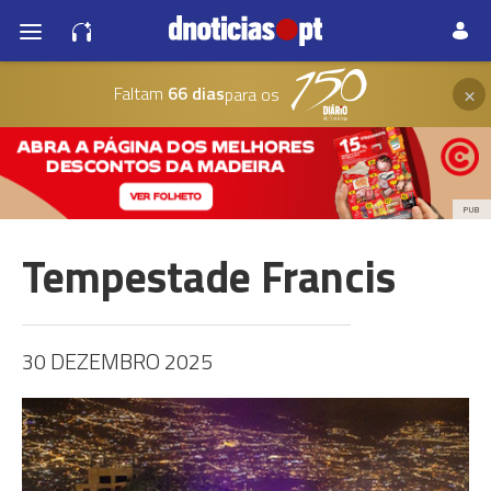
×
Faltam
66 dias
para os
PUB
Tempestade Francis
30 DEZEMBRO 2025