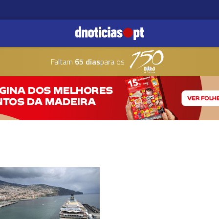
Faltam
65 dias
para os