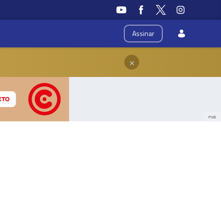
Assinar
×
PUB