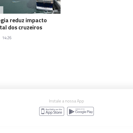
A
gia reduz impacto
al dos cruzeiros
14:26
Instale a nossa App