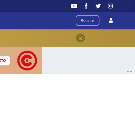
Assinar
×
PUB