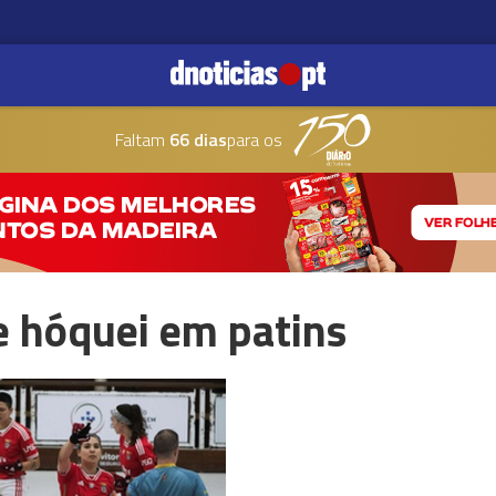
Faltam
66 dias
para os
e hóquei em patins