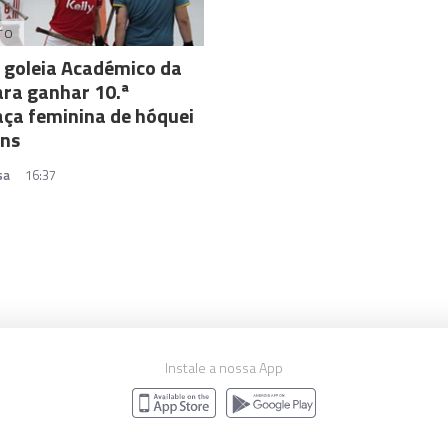
TO
 goleia Académico da
ara ganhar 10.ª
ça feminina de hóquei
ins
sa
16:37
Instale a nossa App