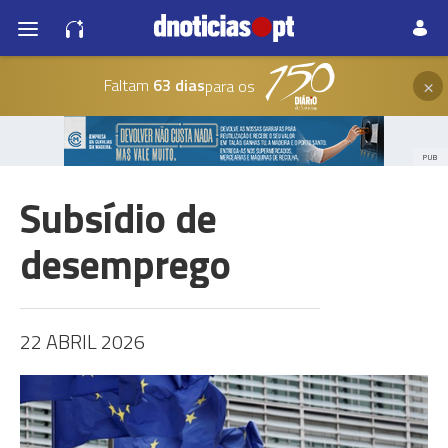
×
Faltam
63 dias
para os
PUB
Subsídio de
desemprego
22 ABRIL 2026