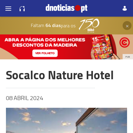
×
Faltam
64 dias
para os
PUB
Socalco Nature Hotel
08 ABRIL 2024