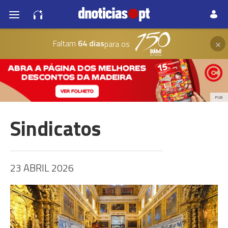
×
Faltam
64 dias
para os
PUB
Sindicatos
23 ABRIL 2026