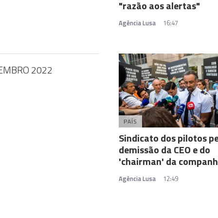
"razão aos alertas"
Agência Lusa
16:47
EMBRO 2022
PAÍS
Sindicato dos pilotos p
demissão da CEO e do
'chairman' da companh
Agência Lusa
12:49