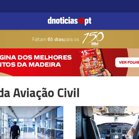
Faltam
65 dias
para os
da Aviação Civil