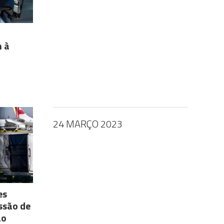
m à
24 MARÇO 2023
es
ssão de
ão