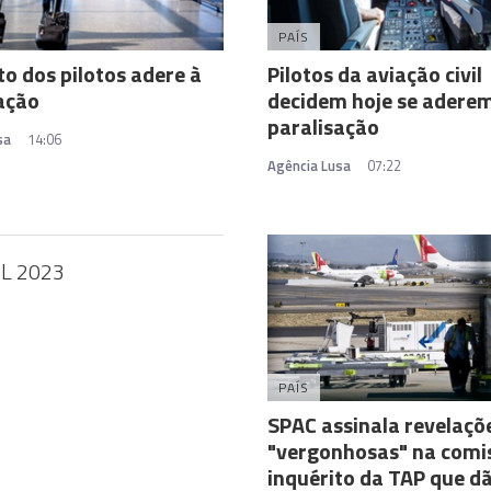
PAÍS
to dos pilotos adere à
Pilotos da aviação civil
ação
decidem hoje se adere
paralisação
sa
14:06
Agência Lusa
07:22
IL 2023
PAÍS
SPAC assinala revelaçõ
"vergonhosas" na comi
inquérito da TAP que d