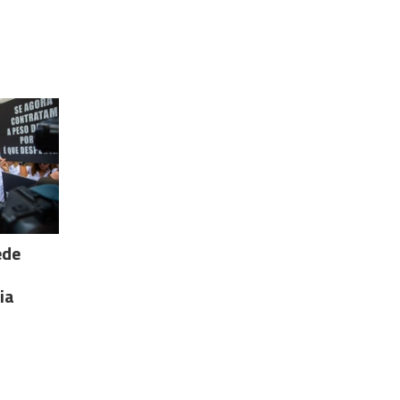
ede
ia