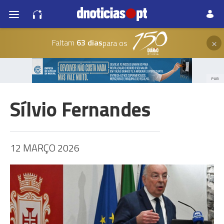
×
Faltam
63 dias
para os
PUB
Sílvio Fernandes
12 MARÇO 2026