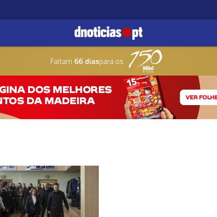
Faltam
66 dias
para os