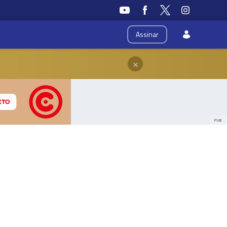
Assinar
×
PUB