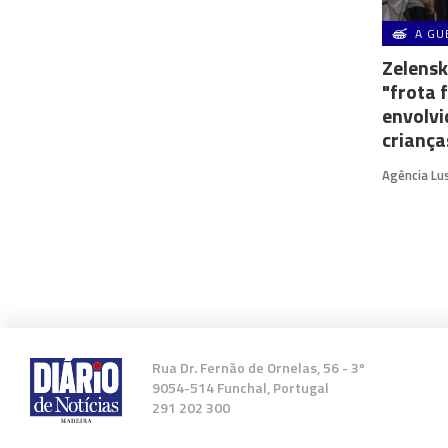
A GU
Zelensk
"frota 
envolvi
criança
Agência Lu
Rua Dr. Fernão de Ornelas, 56 - 3º
9054-514 Funchal, Portugal
291 202 300