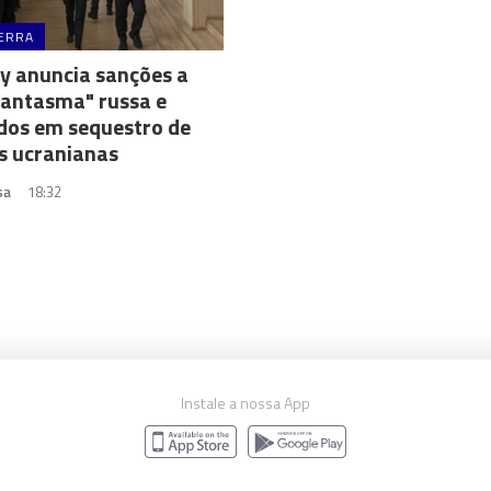
ERRA
y anuncia sanções a
fantasma" russa e
dos em sequestro de
s ucranianas
sa
18:32
Instale a nossa App