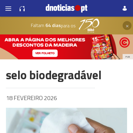
×
Faltam
64 dias
para os
PUB
selo biodegradável
18 FEVEREIRO 2026