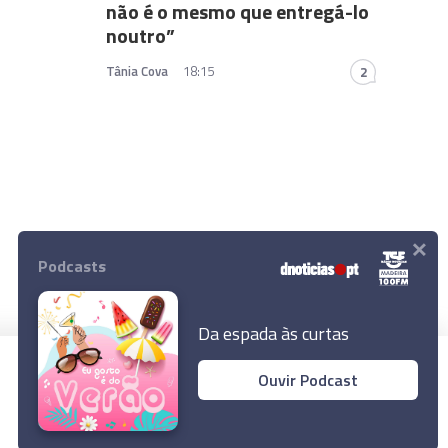
não é o mesmo que entregá-lo
noutro”
Tânia Cova
18:15
2
×
Podcasts
Da espada às curtas
Ouvir Podcast
© 2026 Empresa Diário de Notícias, Lda.
Todos os direitos reservados.