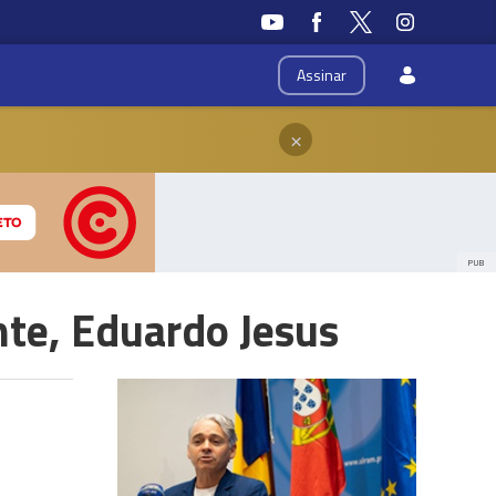
Assinar
×
PUB
nte, Eduardo Jesus