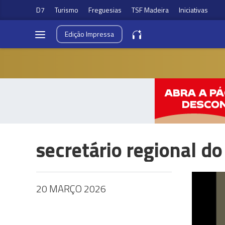
D7
Turismo
Freguesias
TSF Madeira
Iniciativas
Edição
Impressa
secretário regional d
20 MARÇO 2026