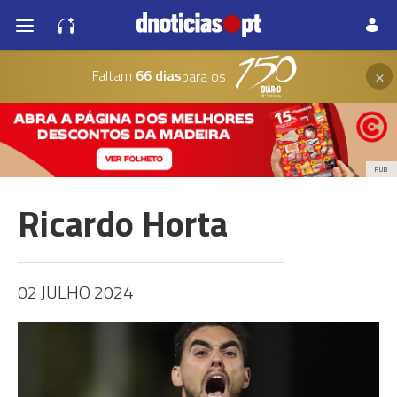
×
Faltam
66 dias
para os
PUB
Ricardo Horta
02 JULHO 2024