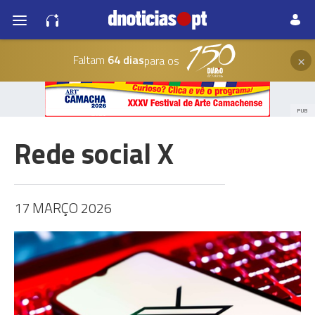
×
Faltam
64 dias
para os
PUB
Rede social X
17 MARÇO 2026