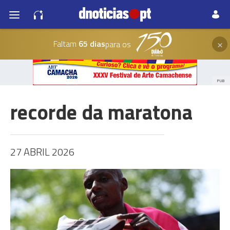
×
Faltam
65 dias
para os
PUB
recorde da maratona
27 ABRIL 2026