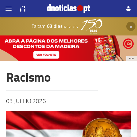
×
Faltam
63 dias
para os
PUB
Racismo
03 JULHO 2026