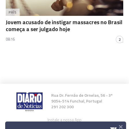
PAÍS
Jovem acusado de instigar massacres no Brasil
começa a ser julgado hoje
08:16
2
Rua Dr. Fernão de Ornelas, 56 - 3º
9054-514 Funchal, Portugal
291 202 300
Instale a nossa App
×