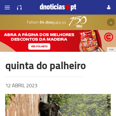
×
Faltam
64 dias
para os
PUB
quinta do palheiro
12 ABRIL 2023