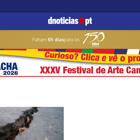
Faltam
65 dias
para os