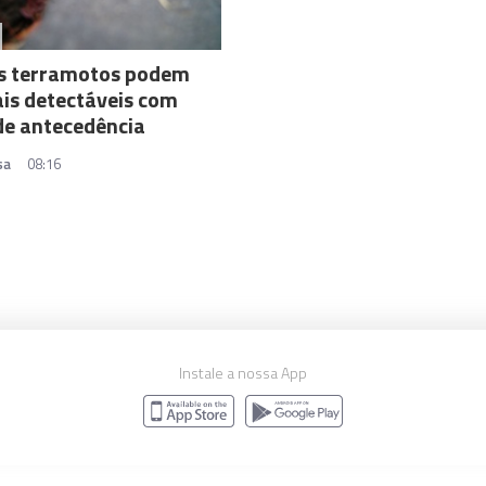
s terramotos podem
ais detectáveis com
de antecedência
sa
08:16
Instale a nossa App