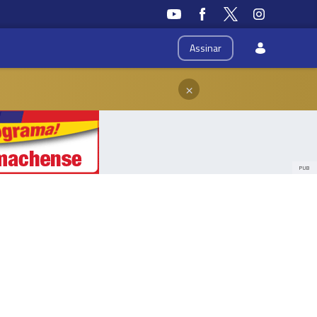
Assinar
×
PUB