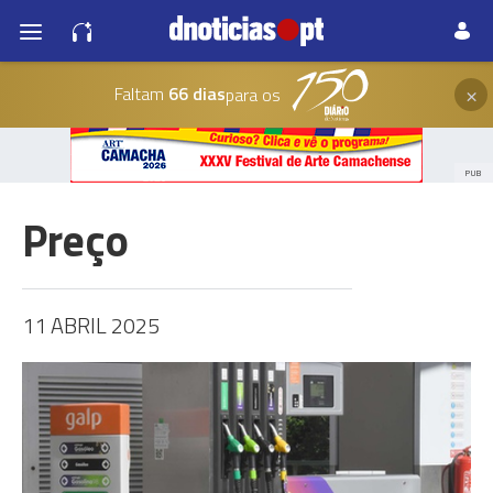
×
Faltam
66 dias
para os
PUB
Preço
11 ABRIL 2025