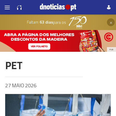
×
Faltam
63 dias
para os
PUB
PET
27 MAIO 2026