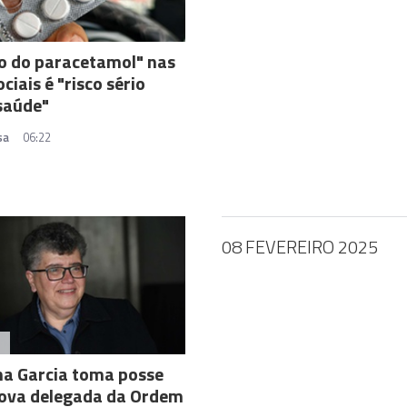
o do paracetamol" nas
ciais é "risco sério
saúde"
sa
06:22
08 FEVEREIRO 2025
A
ha Garcia toma posse
ova delegada da Ordem