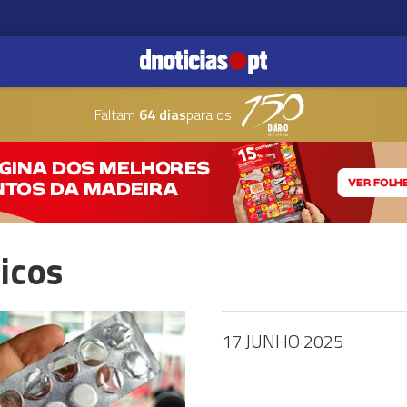
Faltam
64 dias
para os
icos
17 JUNHO 2025