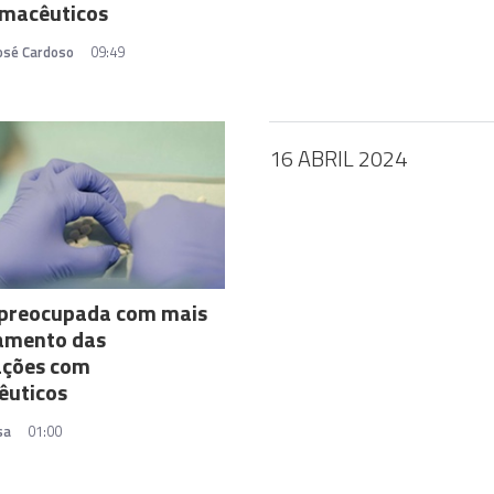
rmacêuticos
José Cardoso
09:49
16 ABRIL 2024
preocupada com mais
amento das
ações com
êuticos
sa
01:00