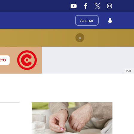
Assinar
×
PUB