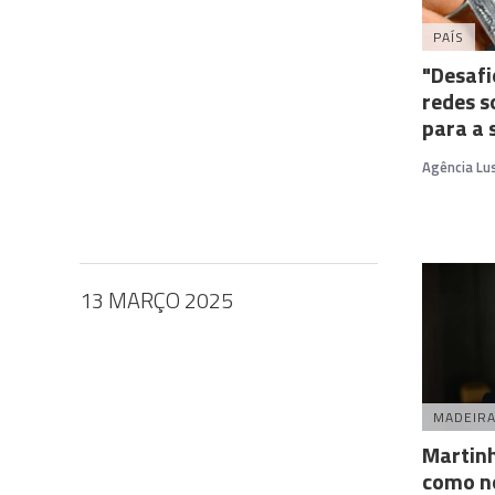
PAÍS
"Desafi
redes so
para a 
Agência Lu
13 MARÇO 2025
MADEIR
Martin
como n