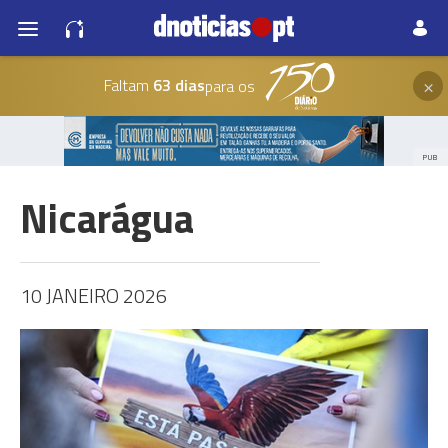
×
Faltam
63 dias
para os
PUB
Nicarágua
10 JANEIRO 2026