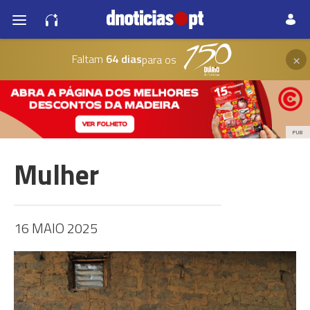
×
Faltam
64 dias
para os
PUB
Mulher
16 MAIO 2025