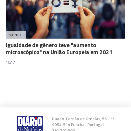
MUNDO
Igualdade de género teve "aumento
microscópico" na União Europeia em 2021
10:17
Rua Dr. Fernão de Ornelas, 56 - 3º
9054-514 Funchal, Portugal
291 202 300