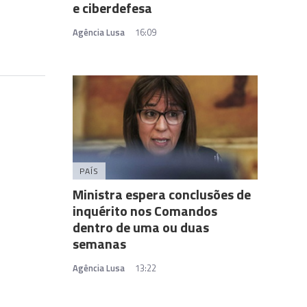
e ciberdefesa
Agência Lusa
16:09
PAÍS
Ministra espera conclusões de
inquérito nos Comandos
dentro de uma ou duas
semanas
Agência Lusa
13:22