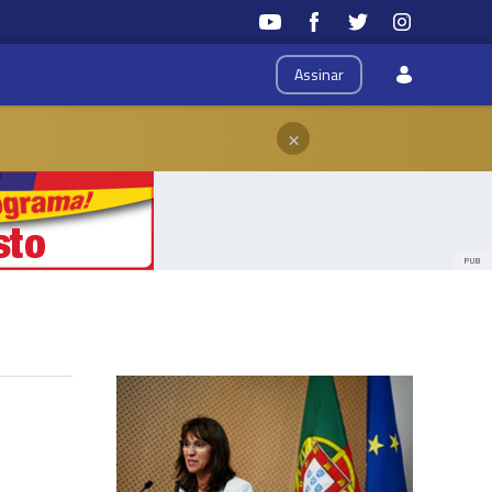
Assinar
×
PUB