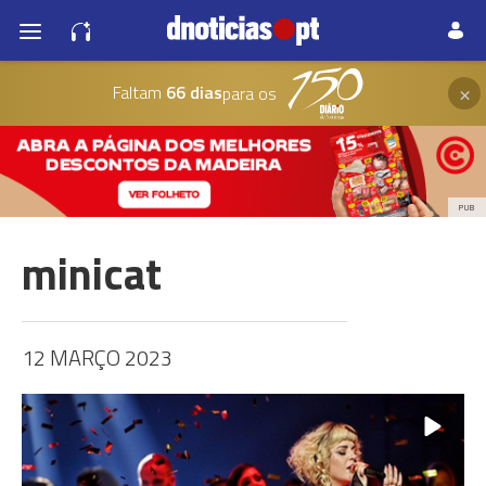
×
Faltam
66 dias
para os
PUB
minicat
12 MARÇO 2023